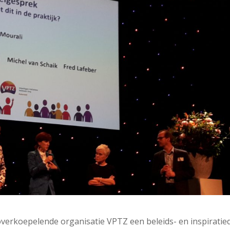
erkoepelende organisatie VPTZ een beleids- en inspiratie