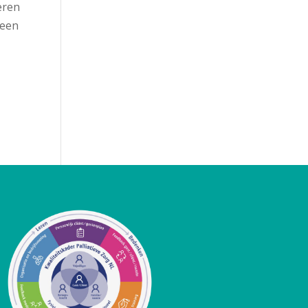
eren
 een